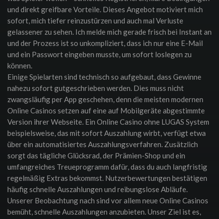
und direkt greifbare Vorteile. Dieses Angebot motiviert mich
sofort, mich tiefer reinzustürzen und auch mal Verluste
gelassener zu sehen. Ich melde mich gerade frisch bei Instant an
und der Prozess ist so unkompliziert, dass ich nur eine E-Mail
und ein Passwort eingeben musste, um sofort loslegen zu
können.
Einige Spielarten sind technisch so aufgebaut, dass Gewinne
nahezu sofort gutgeschrieben werden. Dies muss nicht
zwangsläufig per App geschehen, denn die meisten modernen
Online Casinos setzen auf eine auf Mobilgeräte abgestimmte
Version ihrer Webseite. Ein Online Casino ohne LUGAS System
beispielsweise, das mit sofort Auszahlung wirbt, verfügt etwa
über ein automatisiertes Auszahlungsverfahren. Zusätzlich
sorgt das tägliche Glücksrad, der Prämien-Shop und ein
umfangreiches Treueprogramm dafür, dass du auch langfristig
regelmäßig Extras bekommst. Nutzerbewertungen bestätigen
häufig schnelle Auszahlungen und reibungslose Abläufe.
Unserer Beobachtung nach sind vor allem neue Online Casinos
bemüht, schnelle Auszahlungen anzubieten. Unser Ziel ist es,