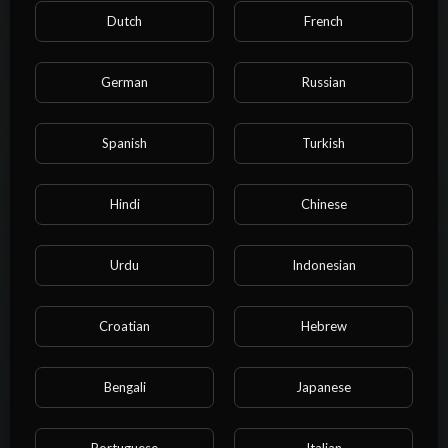
Newsletter erhalten. Mit einem Klick kannst du dich sofort für
Dutch
French
24 Stunden vom Spiel ausschließen – ein verpflichtendes
Feature bei lizenzierten Anbietern. Um in einem Online Casino
German
Russian
mit echtem Geld spielen zu können, musst du ein persönliches
Spielerkonto anlegen. Die allgemeinen Bonusregeln von Tipwin
gelten plattformweit für alle Boni, einschließlich
Spanish
Turkish
Einzahlungsboni, Freiwetten und Sonderaktionen. Wer primär
Sportwetten nutzt, könnte zufrieden sein – Slot-Spieler finden
bei anderen Anbietern bessere Boni und größere Spielauswahl.
Hindi
Chinese
AdmiralBet bietet neuen Spielern bis zu 100 Freispiele, die auf
die ersten drei Einzahlungen sowie die erfolgreiche
Urdu
Indonesian
Kontoverifizierung verteilt werden.
NetBet bietet neuen Spielern einen 100 % Einzahlungsbonus
bis zu 100 € sowie 50 Freispiele für Book of Dead, die durch
Croatian
Hebrew
eine erfolgreiche Kontoverifizierung freigeschaltet werden.
SlotMagie bietet neuen Spielern 50 Gratis-Freispiele für das
Spiel Crystal Ball, ohne Einzahlung, aber nach erfolgreicher
Bengali
Japanese
Kontoverifizierung. Wir lesen bei jedem Casino die
Auszahlungsbedingungen, prüfen Nutzerbewertungen und