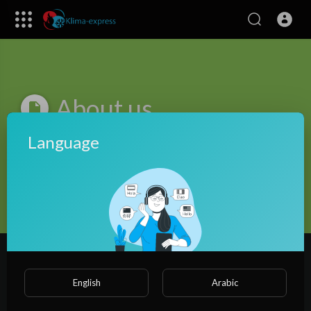
About us
Language
1- Write about your website here.
Lorem ipsum dolor sit amet, consectetur adipisicing elit, sed do
eiusmod tempor incididunt ut labore et dolore magna aliqua. Ut
enim ad minim veniam, quis nostrud exercitation ullamco laboris
nisi ut aliquip ex ea commodo consequat. Duis aute irure dolor in
reprehenderit in voluptate velit esse cillum dolore eu fugiat
nulla pariatur. Excepteur sint occaecat cupidatat non proident,
English
Arabic
sunt in culpa qui officia deserunt mollit anim id est laborum.